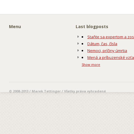
Menu
Last blogposts
Staňte sa expertom a zos
Dátum, čas, čísla
Nemoci, príčiny úmrtia
Mená a príbuzenské vzť
Show more
© 2008-2013 / Marek Tettinger / Všetky práva vyhradené