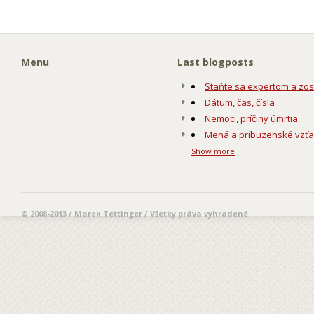
Menu
Last blogposts
Staňte sa expertom a zos
Dátum, čas, čísla
Nemoci, príčiny úmrtia
Mená a príbuzenské vzť
Show more
© 2008-2013 / Marek Tettinger / Všetky práva vyhradené