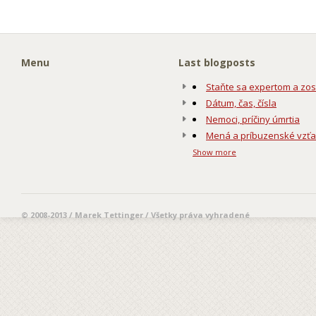
Menu
Last blogposts
Staňte sa expertom a zos
Dátum, čas, čísla
Nemoci, príčiny úmrtia
Mená a príbuzenské vzť
Show more
© 2008-2013 / Marek Tettinger / Všetky práva vyhradené