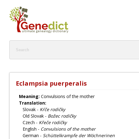
Eclampsia puerperalis
Meaning:
Convulsions of the mother
Translation:
Slovak -
Kŕče rodičky
Old Slovak -
Božec rodičky
Czech -
Křeče rodičky
English -
Convulsions of the mother
German -
Schüttelkrampfe der Wöchnerinen