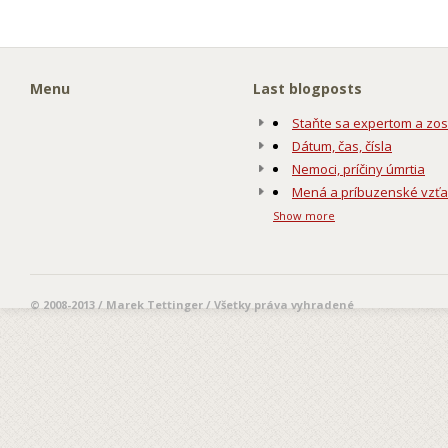
Menu
Last blogposts
Staňte sa expertom a zos
Dátum, čas, čísla
Nemoci, príčiny úmrtia
Mená a príbuzenské vzť
Show more
© 2008-2013 / Marek Tettinger / Všetky práva vyhradené