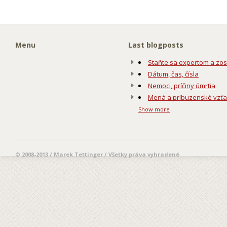
Menu
Last blogposts
Staňte sa expertom a zos
Dátum, čas, čísla
Nemoci, príčiny úmrtia
Mená a príbuzenské vzť
Show more
© 2008-2013 / Marek Tettinger / Všetky práva vyhradené