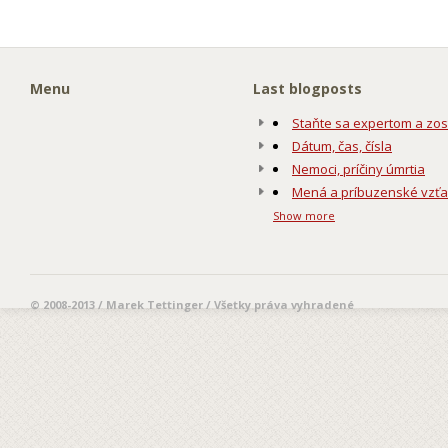
Menu
Last blogposts
Staňte sa expertom a zos
Dátum, čas, čísla
Nemoci, príčiny úmrtia
Mená a príbuzenské vzť
Show more
© 2008-2013 / Marek Tettinger / Všetky práva vyhradené