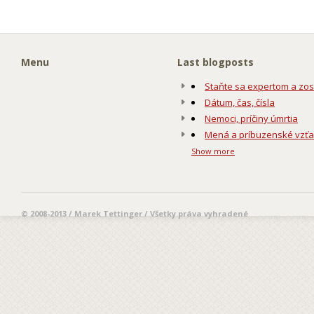
Menu
Last blogposts
Staňte sa expertom a zos
Dátum, čas, čísla
Nemoci, príčiny úmrtia
Mená a príbuzenské vzť
Show more
© 2008-2013 / Marek Tettinger / Všetky práva vyhradené