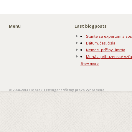
Menu
Last blogposts
Staňte sa expertom a zos
Dátum, čas, čísla
Nemoci, príčiny úmrtia
Mená a príbuzenské vzť
Show more
© 2008-2013 / Marek Tettinger / Všetky práva vyhradené