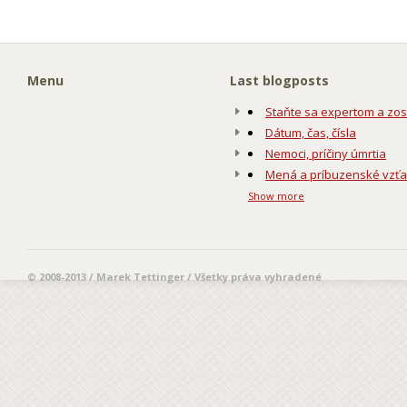
Menu
Last blogposts
Staňte sa expertom a zos
Dátum, čas, čísla
Nemoci, príčiny úmrtia
Mená a príbuzenské vzť
Show more
© 2008-2013 / Marek Tettinger / Všetky práva vyhradené