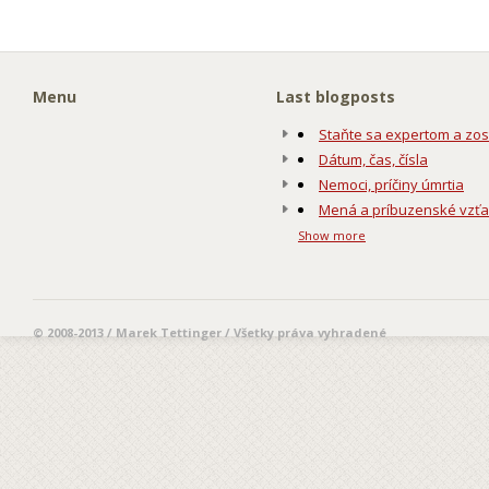
Menu
Last blogposts
Staňte sa expertom a zos
Dátum, čas, čísla
Nemoci, príčiny úmrtia
Mená a príbuzenské vzť
Show more
© 2008-2013 / Marek Tettinger / Všetky práva vyhradené