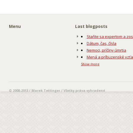
Menu
Last blogposts
Staňte sa expertom a zos
Dátum, čas, čísla
Nemoci, príčiny úmrtia
Mená a príbuzenské vzť
Show more
© 2008-2013 / Marek Tettinger / Všetky práva vyhradené