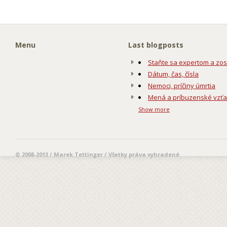
Menu
Last blogposts
Staňte sa expertom a zos
Dátum, čas, čísla
Nemoci, príčiny úmrtia
Mená a príbuzenské vzť
Show more
© 2008-2013 / Marek Tettinger / Všetky práva vyhradené