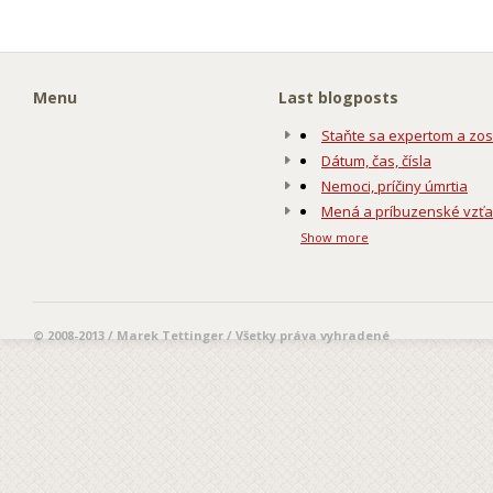
Menu
Last blogposts
Staňte sa expertom a zos
Dátum, čas, čísla
Nemoci, príčiny úmrtia
Mená a príbuzenské vzť
Show more
© 2008-2013 / Marek Tettinger / Všetky práva vyhradené