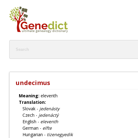
undecimus
Meaning:
eleventh
Translation:
Slovak -
jedenásty
Czech -
jedenáctý
English -
eleventh
German -
elfte
Hungarian -
tizenegyedik