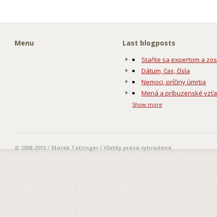
Menu
Last blogposts
Staňte sa expertom a zos
Dátum, čas, čísla
Nemoci, príčiny úmrtia
Mená a príbuzenské vzť
Show more
© 2008-2013 / Marek Tettinger / Všetky práva vyhradené