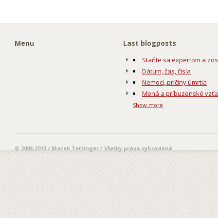
Menu
Last blogposts
Staňte sa expertom a zos
Dátum, čas, čísla
Nemoci, príčiny úmrtia
Mená a príbuzenské vzť
Show more
© 2008-2013 / Marek Tettinger / Všetky práva vyhradené