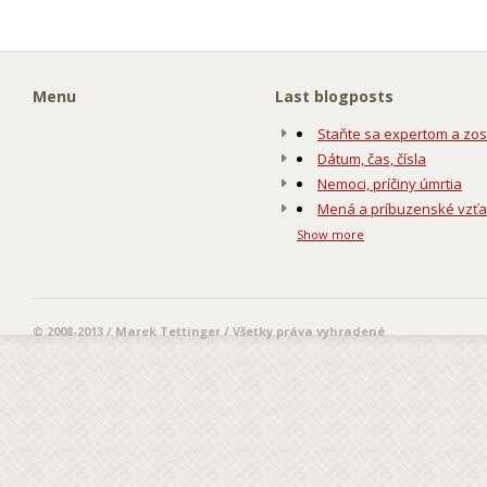
Menu
Last blogposts
Staňte sa expertom a zos
Dátum, čas, čísla
Nemoci, príčiny úmrtia
Mená a príbuzenské vzť
Show more
© 2008-2013 / Marek Tettinger / Všetky práva vyhradené