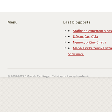
Menu
Last blogposts
Staňte sa expertom a zos
Dátum, čas, čísla
Nemoci, príčiny úmrtia
Mená a príbuzenské vzť
Show more
© 2008-2013 / Marek Tettinger / Všetky práva vyhradené