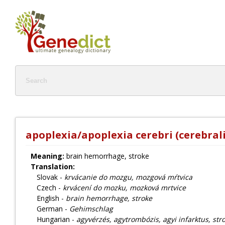
apoplexia/apoplexia cerebri (cerebrali
Meaning:
brain hemorrhage, stroke
Translation:
Slovak -
krvácanie do mozgu, mozgová mŕtvica
Czech -
krvácení do mozku, mozková mrtvice
English -
brain hemorrhage, stroke
German -
Gehimschlag
Hungarian -
agyvérzés, agytrombózis, agyi infarktus, str