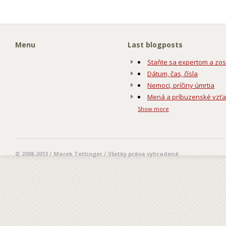
Menu
Last blogposts
Staňte sa expertom a zos
Dátum, čas, čísla
Nemoci, príčiny úmrtia
Mená a príbuzenské vzť
Show more
© 2008-2013 / Marek Tettinger / Všetky práva vyhradené