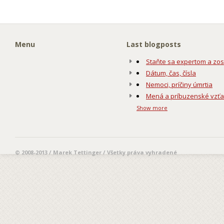
Menu
Last blogposts
Staňte sa expertom a zos
Dátum, čas, čísla
Nemoci, príčiny úmrtia
Mená a príbuzenské vzť
Show more
© 2008-2013 / Marek Tettinger / Všetky práva vyhradené