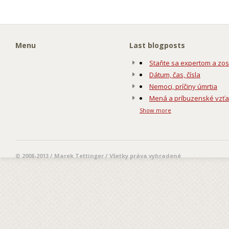
Menu
Last blogposts
Staňte sa expertom a zos
Dátum, čas, čísla
Nemoci, príčiny úmrtia
Mená a príbuzenské vzť
Show more
© 2008-2013 / Marek Tettinger / Všetky práva vyhradené