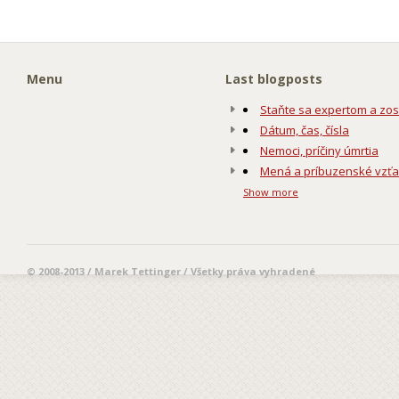
Menu
Last blogposts
Staňte sa expertom a zos
Dátum, čas, čísla
Nemoci, príčiny úmrtia
Mená a príbuzenské vzť
Show more
© 2008-2013 / Marek Tettinger / Všetky práva vyhradené