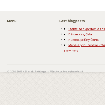
Menu
Last blogposts
Staňte sa expertom a zos
Dátum, čas, čísla
Nemoci, príčiny úmrtia
Mená a príbuzenské vzť
Show more
© 2008-2013 / Marek Tettinger / Všetky práva vyhradené