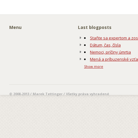
Menu
Last blogposts
Staňte sa expertom a zos
Dátum, čas, čísla
Nemoci, príčiny úmrtia
Mená a príbuzenské vzť
Show more
© 2008-2013 / Marek Tettinger / Všetky práva vyhradené